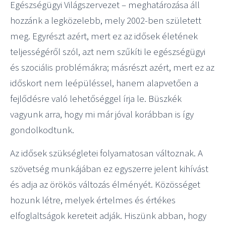
Egészségügyi Világszervezet – meghatározása áll
hozzánk a legközelebb, mely 2002-ben született
meg. Egyrészt azért, mert ez az idősek életének
teljességéről szól, azt nem szűkíti le egészségügyi
és szociális problémákra; másrészt azért, mert ez az
időskort nem leépüléssel, hanem alapvetően a
fejlődésre való lehetőséggel írja le. Büszkék
vagyunk arra, hogy mi már jóval korábban is így
gondolkodtunk.
Az idősek szükségletei folyamatosan változnak. A
szövetség munkájában ez egyszerre jelent kihívást
és adja az örökös változás élményét. Közösséget
hozunk létre, melyek értelmes és értékes
elfoglaltságok kereteit adják. Hiszünk abban, hogy