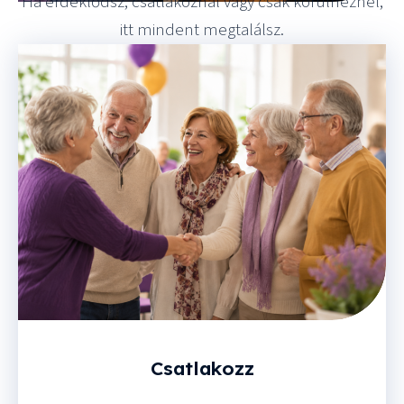
Ha érdeklődsz, csatlakoznál vagy csak körülnéznél,
itt mindent megtalálsz.
Csatlakozz