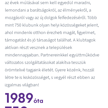
az évek múlásával sem kell egyedül maradni,
lemondani a barátságokról, az élményekről, a
mozgásról vagy az új dolgok felfedezéséről. Több
mint 750 klubunk olyan helyi közösségeket jelent,
ahol mindenki otthon érezheti magát, figyelmet,
támogatást és jó társaságot találhat. A klubtagok
aktívan részt vesznek a települések
mindennapjaiban. Partnereinkkel együttműködve
változatos szolgáltatásokat alakítva tesszük
örömtelivé tagjaink életét. Gyere közénk, hozzál
létre te is kisközösséget, s vegyél részt ebben az
izgalmas világban!
1989
óta