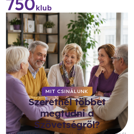
750
klub
MIT CSINÁLUNK
Szeretnél többet
megtudni a
Szövetségről?