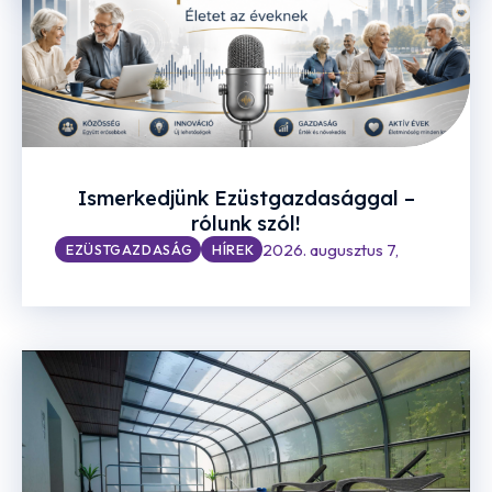
Ismerkedjünk Ezüstgazdasággal –
rólunk szól!
2026. augusztus 7,
EZÜSTGAZDASÁG
HÍREK