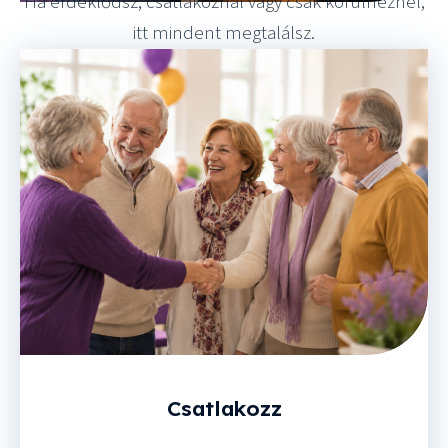
Ha érdeklődsz, csatlakoznál vagy csak körülnéznél,
itt mindent megtalálsz.
Csatlakozz