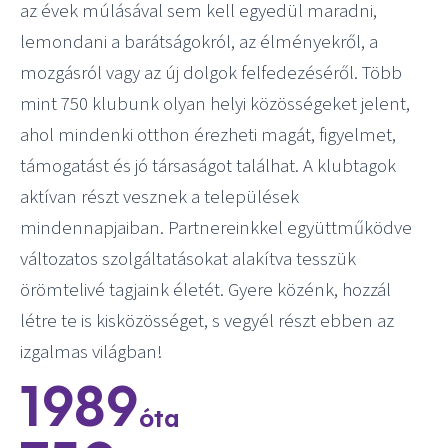
az évek múlásával sem kell egyedül maradni,
lemondani a barátságokról, az élményekről, a
mozgásról vagy az új dolgok felfedezéséről. Több
mint 750 klubunk olyan helyi közösségeket jelent,
ahol mindenki otthon érezheti magát, figyelmet,
támogatást és jó társaságot találhat. A klubtagok
aktívan részt vesznek a települések
mindennapjaiban. Partnereinkkel együttműködve
változatos szolgáltatásokat alakítva tesszük
örömtelivé tagjaink életét. Gyere közénk, hozzál
létre te is kisközösséget, s vegyél részt ebben az
izgalmas világban!
1989
óta