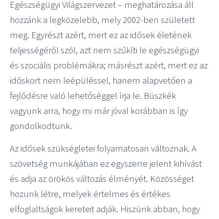
Egészségügyi Világszervezet – meghatározása áll
hozzánk a legközelebb, mely 2002-ben született
meg. Egyrészt azért, mert ez az idősek életének
teljességéről szól, azt nem szűkíti le egészségügyi
és szociális problémákra; másrészt azért, mert ez az
időskort nem leépüléssel, hanem alapvetően a
fejlődésre való lehetőséggel írja le. Büszkék
vagyunk arra, hogy mi már jóval korábban is így
gondolkodtunk.
Az idősek szükségletei folyamatosan változnak. A
szövetség munkájában ez egyszerre jelent kihívást
és adja az örökös változás élményét. Közösséget
hozunk létre, melyek értelmes és értékes
elfoglaltságok kereteit adják. Hiszünk abban, hogy