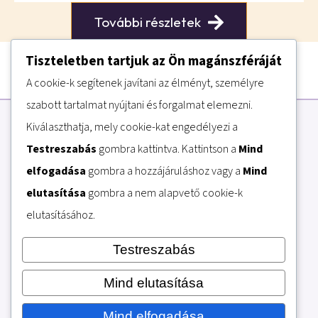
További részletek
Tiszteletben tartjuk az Ön magánszféráját
A cookie-k segítenek javítani az élményt, személyre
szabott tartalmat nyújtani és forgalmat elemezni.
Kiválaszthatja, mely cookie-kat engedélyezi a
Testreszabás
gombra kattintva. Kattintson a
Mind
elfogadása
gombra a hozzájáruláshoz vagy a
Mind
ELÉRHETŐSÉG
elutasítása
gombra a nem alapvető cookie-k
+36 1 327 0118​
Hétfő – Csütörtök: 9:00 – 15:00
elutasításához.
Péntek: Üzenetrögzítő (munkatársaink hétfőn visszahívják)
Szombat – Vasárnap: Zárva
Testreszabás
KÖZÖSSÉGI MÉDIA
Mind elutasítása
Kövessen minket Facebookon és Youtubeon is!
Mind elfogadása