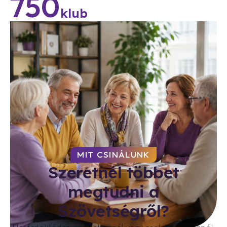
750
klub
MIT CSINÁLUNK
Szeretnél többet
megtudni a
Szövetségről?